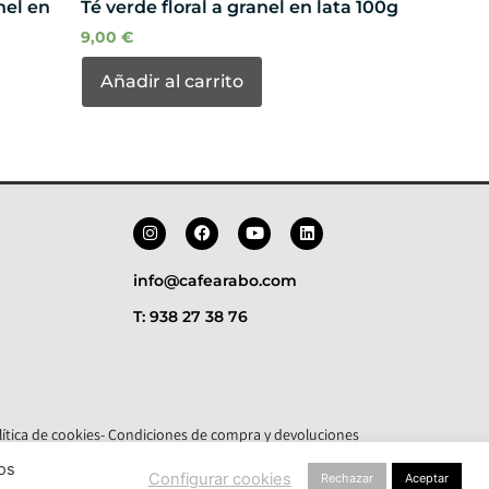
nel en
Té verde floral a granel en lata 100g
9,00
€
Añadir al carrito
info@cafearabo.com
T: 938 27 38 76
lítica de cookies
- Condiciones de compra y devoluciones
los
Configurar cookies
Rechazar
Aceptar