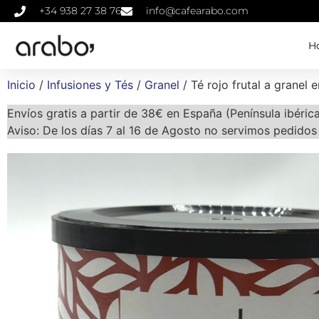
+34 938 27 38 76
info@cafearabo.com
Ho
Inicio
/
Infusiones y Tés
/
Granel
/ Té rojo frutal a granel 
Envíos gratis a partir de 38€ en España (Península ibéric
Aviso: De los días 7 al 16 de Agosto no servimos pedidos 