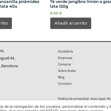
anzanilla pirámides
Té verde jengibre limón a gra
lata 40u
lata 120g
9,00
€
rrito
Añadir al carrito
nt,
Hostelería
Empresas
guell 44,
Comprar
 Barcelona
Sobre Arabo
Blog
Contacto
Politica de privacidad
- Aviso legal
- Po
sis de la navegación de los usuarios, personalizar el contenido y 
ráfico. Al pulsar el botón "ACEPTAR" consiente dichas cookies.