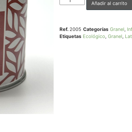
Añadir al carrito
Ref.
2005
Categorías
Granel
,
In
Etiquetas
Ecológico
,
Granel
,
La