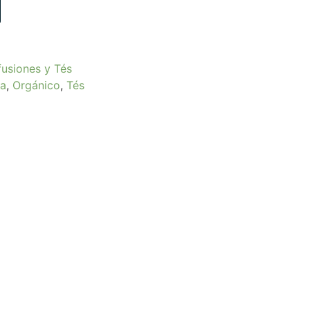
fusiones y Tés
ta
,
Orgánico
,
Tés