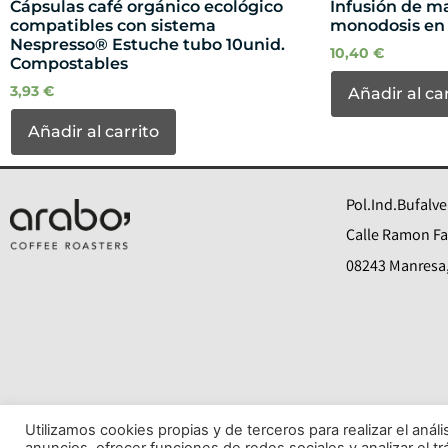
Cápsulas café orgánico ecológico
Infusión de m
compatibles con sistema
monodosis en 
Nespresso® Estuche tubo 10unid.
10,40
€
Compostables
3,93
€
Añadir al ca
Añadir al carrito
Pol.Ind.Bufalve
Calle Ramon Far
08243 Manresa,
Utilizamos cookies propias y de terceros para realizar el análi
anuncios, ofrecer funciones de redes sociales y analizar el t
© Todos los derechos reservados