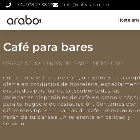
+34 938 27 38 76
info@cafearabo.com
Hostelería
Café para bares
OFRECE A TUS CLIENTES DEL BAR EL MEJOR CAFÉ
Como proveedores de café, ofrecemos una ampl
oferta en productos de hostelería, especialmen
diseñados para bares. Descubre todas las
variedades disponibles de café en grano y cápsu
para tu negocio de restauración. Contamos con
diferentes tipos de gamas de café premium qu
harán de tu bar sea un referente en calidad y
servicio.