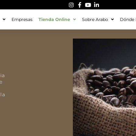
Empresas
Tienda Online
Sobre Arabo
Dónde 
ia
te
la
e