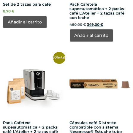
Set de 2 tazas para café
Pack Cafetera
superautomática + 2 packs
8,70
€
café L’Atelier + 2 tazas café
con leche
Añadir al carrito
460,00
€
349,00
€
Añadir al carrito
¡Oferta!
Pack Cafetera
Cápsulas café Ristretto
superautomática + 2 packs
compatible con sistema
café L’Atelier + 2 tazas café
Nespresso® Estuche tubo