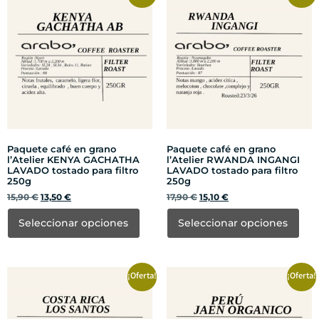
Paquete café en grano
Paquete café en grano
l’Atelier KENYA GACHATHA
l’Atelier RWANDA INGANGI
LAVADO tostado para filtro
LAVADO tostado para filtro
250g
250g
15,90
€
13,50
€
17,90
€
15,10
€
Seleccionar opciones
Seleccionar opciones
¡Oferta!
¡Oferta!