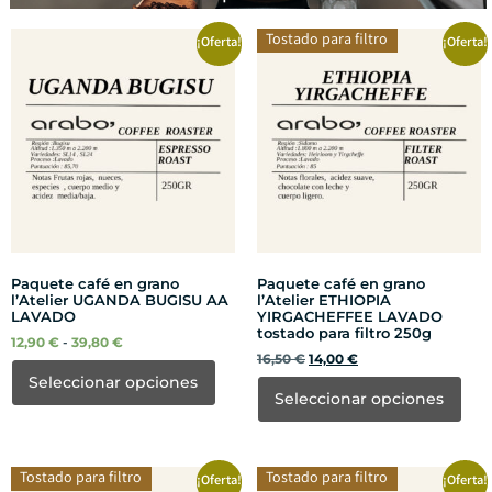
Tostado para filtro
¡Oferta!
¡Oferta!
Paquete café en grano
Paquete café en grano
l’Atelier UGANDA BUGISU AA
l’Atelier ETHIOPIA
LAVADO
YIRGACHEFFEE LAVADO
tostado para filtro 250g
12,90
€
-
39,80
€
16,50
€
14,00
€
Seleccionar opciones
Seleccionar opciones
Tostado para filtro
Tostado para filtro
¡Oferta!
¡Oferta!