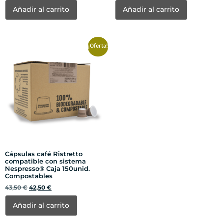
Añadir al carrito
Añadir al carrito
¡Oferta!
Cápsulas café Ristretto
compatible con sistema
Nespresso® Caja 150unid.
Compostables
43,50
€
42,50
€
Añadir al carrito