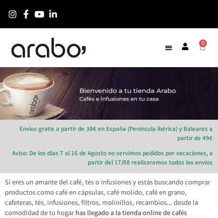
0
Envíos gratis a partir de 38€ en España (Península ibérica) y Baleares a
partir de 49€
Aviso: De los días 7 al 16 de Agosto no servimos pedidos por vacaciones, a
partir del 17/08 realizaremos todos los envíos
Si eres un amante del café, tés o infusiones y estás buscando comprar
productos como café en cápsulas, café molido, café en grano,
cafeteras, tés, infusiones, filtros, molinillos, recambios… desde la
comodidad de tu hogar
has llegado a la tienda online de cafés