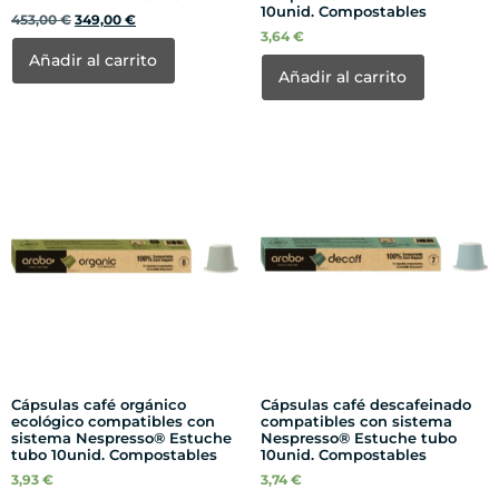
10unid. Compostables
453,00
€
349,00
€
3,64
€
Añadir al carrito
Añadir al carrito
Cápsulas café orgánico
Cápsulas café descafeinado
ecológico compatibles con
compatibles con sistema
sistema Nespresso® Estuche
Nespresso® Estuche tubo
tubo 10unid. Compostables
10unid. Compostables
3,93
€
3,74
€