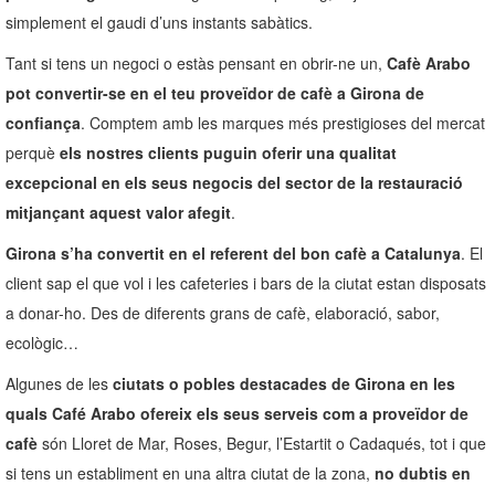
simplement el gaudi d’uns instants sabàtics.
Tant si tens un negoci o estàs pensant en obrir-ne un,
Cafè Arabo
pot convertir-se en el teu proveïdor de cafè a Girona de
confiança
. Comptem amb les marques més prestigioses del mercat
perquè
els nostres clients puguin oferir una qualitat
excepcional en els seus negocis del sector de la restauració
mitjançant aquest valor afegit
.
Girona s’ha convertit en el referent del bon cafè a Catalunya
. El
client sap el que vol i les cafeteries i bars de la ciutat estan disposats
a donar-ho. Des de diferents grans de cafè, elaboració, sabor,
ecològic…
Algunes de les
ciutats o pobles destacades de Girona en les
quals Café Arabo ofereix els seus serveis com a proveïdor de
cafè
són Lloret de Mar, Roses, Begur, l’Estartit o Cadaqués, tot i que
si tens un establiment en una altra ciutat de la zona,
no dubtis en