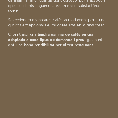
garantim la millor qualitat del expresso, per a assegurar
que els clients tinguin una experiència satisfactòria i
tornin.
Seleccionem els nostres cafès acuradament per a una
qualitat excepcional i el millor resultat en la teva tassa.
Oferint així, una
àmplia gamma de cafès en gra
adaptada a cada tipus de demanda i preu
, garantint
així, una
bona rendibilitat per al teu restaurant
.