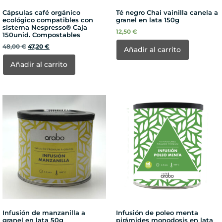
Cápsulas café orgánico
Té negro Chai vainilla canela a
ecológico compatibles con
granel en lata 150g
sistema Nespresso® Caja
12,50
€
150unid. Compostables
48,00
€
47,20
€
Añadir al carrito
Añadir al carrito
Infusión de manzanilla a
Infusión de poleo menta
granel en lata 50g
pirámides monodosis en lata