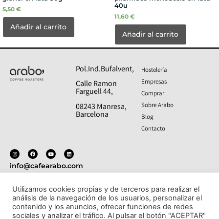
40u
5,50
€
11,60
€
Añadir al carrito
Añadir al carrito
Pol.Ind.Bufalvent,
Hostelería
Empresas
Calle Ramon
Farguell 44,
Comprar
Sobre Arabo
08243 Manresa,
Barcelona
Blog
Contacto
info@cafearabo.com
T: 938 27 38 76
Utilizamos cookies propias y de terceros para realizar el
análisis de la navegación de los usuarios, personalizar el
Politica de privacidad
- Aviso legal
- Política de cookies
contenido y los anuncios, ofrecer funciones de redes
- Condiciones de compra y devoluciones
sociales y analizar el tráfico. Al pulsar el botón "ACEPTAR"