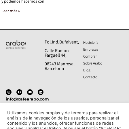
y podemos hacernos con
Leer más »
Pol.Ind.Bufalvent,
Hostelería
Empresas
Calle Ramon
Farguell 44,
Comprar
Sobre Arabo
08243 Manresa,
Barcelona
Blog
Contacto
info@cafearabo.com
T: 938 27 38 76
Utilizamos cookies propias y de terceros para realizar el
análisis de la navegación de los usuarios, personalizar el
Politica de privacidad
- Aviso legal
- Política de cookies
contenido y los anuncios, ofrecer funciones de redes
- Condiciones de compra y devoluciones
sociales y analizar el tráfico. Al pulsar el botón "ACEPTAR"